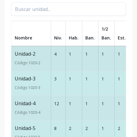
1/2
Nombre
Niv.
Hab.
Ban.
Ban.
Est.
m
Unidad-2
4
1
1
1
1
5
Código
1020
-2
Unidad-3
3
1
1
1
1
7
Código
1020
-3
Unidad-4
12
1
1
1
1
7
Código
1020
-4
Unidad-5
8
2
2
1
2
1