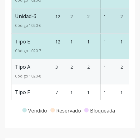
Código
1020
-5
Unidad-6
12
2
2
1
2
1
Código
1020
-6
Tipo E
12
1
1
1
1
5
Código
1020
-7
Tipo A
3
2
2
1
2
1
Código
1020
-8
Tipo F
7
1
1
1
1
5
Código
1020
-9
Vendido
Reservado
Bloqueada
Tipo F
5
1
1
1
1
5
Código
1020
-1