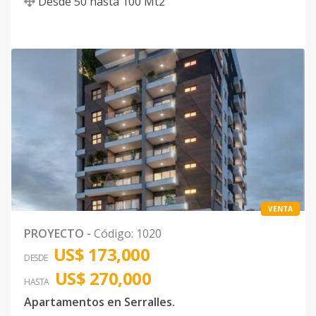
Desde
50
hasta
100
Mt2
VENTA
PROYECTO
-
Código
:
1020
US$ 173,000
DESDE
US$ 270,000
HASTA
Apartamentos en Serralles.