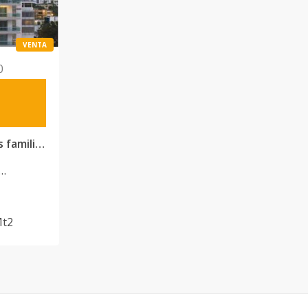
VENTA
0
Modernos apartamentos familiares
t2