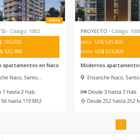
VENTA
TO
-
Código
:
1002
PROYECTO
-
Código
:
100
$ 165,000
US$ 541,800
DESDE
$ 322,490
US$ 623,800
HASTA
o apartamentos en Naco
che Naco
,
Santo
Ensanche Naco
,
Santo
 D.N.
Domingo D.N.
e
1
hasta
2
Hab.
Desde
3
hasta
3
Hab.
56
hasta
119
Mt2
Desde
252
hasta
252
M
1