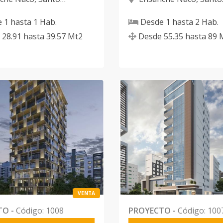
 D.N.
Domingo D.N.
e
1
hasta
1
Hab.
Desde
1
hasta
2
Hab.
28.91
hasta
39.57
Mt2
Desde
55.35
hasta
89
VENTA
TO
-
Código
:
1008
PROYECTO
-
Código
:
100