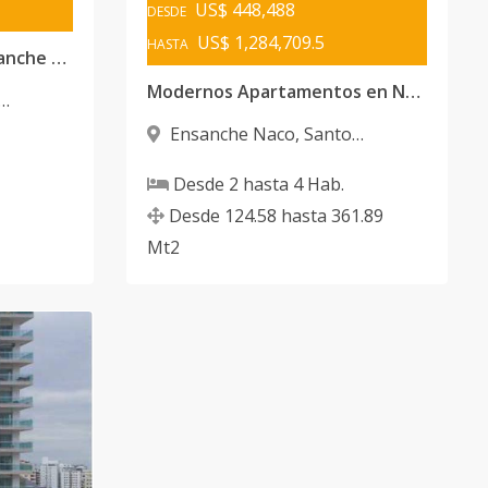
US$ 448,488
DESDE
US$ 1,284,709.5
HASTA
Apartamentos en el Ensanche Naco
Modernos Apartamentos en Naco
Ensanche Naco
,
Santo
Domingo D.N.
Desde
2
hasta
4
Hab.
Desde
124.58
hasta
361.89
Mt2