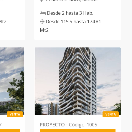
Domingo D.N.
Desde
2
hasta
3
Hab.
Mt2
Desde
115.5
hasta
174.81
Mt2
VENTA
VENTA
7
PROYECTO
-
Código
:
1005