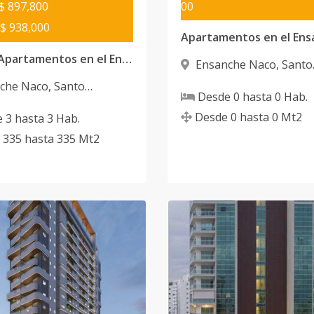
$ 897,800
0
0
$ 938,000
Lujosos Apartamentos en el Ensanche Naco
Ensanche Naco
,
Santo
Domingo D.N.
che Naco
,
Santo
Desde
0
hasta
0
Hab.
 D.N.
Desde
0
hasta
0
Mt2
e
3
hasta
3
Hab.
335
hasta
335
Mt2