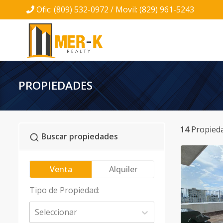
Ofic: (809) 532-0972 / Movil: (829) 961-5243
PROPIEDADES
14
Propied
Buscar propiedades
Venta
Alquiler
Tipo de Propiedad
:
Seleccionar