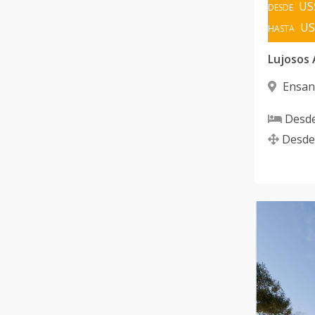
US
DESDE
US
HASTA
Ensan
Domingo
Desd
Desde