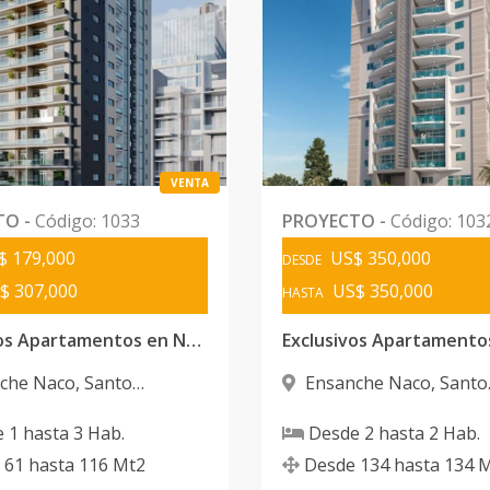
VENTA
TO
-
Código
:
1033
PROYECTO
-
Código
:
103
$ 179,000
US$ 350,000
DESDE
$ 307,000
US$ 350,000
HASTA
Modernos Apartamentos en Naco
che Naco
,
Santo
Ensanche Naco
,
Santo
 D.N.
Domingo D.N.
e
1
hasta
3
Hab.
Desde
2
hasta
2
Hab.
61
hasta
116
Mt2
Desde
134
hasta
134
M