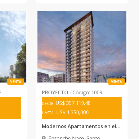
VENTA
VENTA
2
PROYECTO
-
Código
:
1009
US$ 357,119.48
DESDE
US$ 1,350,000
HASTA
Modernos Apartamentos en el Ensanche Naco
Ensanche Naco
,
Santo