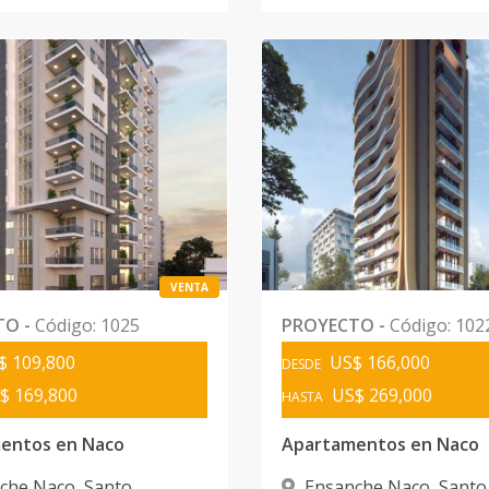
VENTA
TO
-
Código
:
1025
PROYECTO
-
Código
:
102
$ 109,800
US$ 166,000
DESDE
$ 169,800
US$ 269,000
HASTA
entos en Naco
Apartamentos en Naco
che Naco
,
Santo
Ensanche Naco
,
Santo