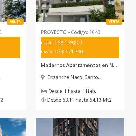
VENTA
VENTA
3
PROYECTO
-
Código
:
1040
US$ 159,800
DESDE
US$ 171,700
HASTA
Modernos Apartamentos en Naco
Ensanche Naco
,
Santo
Domingo D.N.
Desde
1
hasta
1
Hab.
2
Desde
63.11
hasta
64.13
Mt2