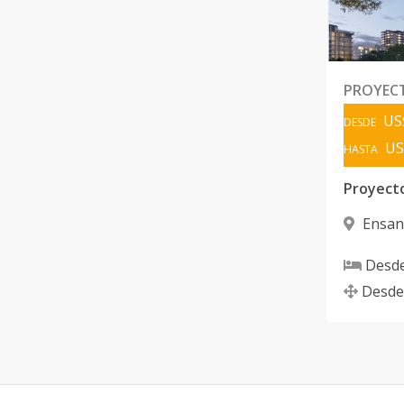
PROYEC
US
DESDE
US
HASTA
Proyect
Ensan
Domingo
Desd
Desde