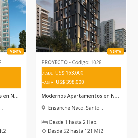
VENTA
VENTA
2
PROYECTO
-
Código
:
1028
US$ 163,000
DESDE
US$ 398,000
HASTA
Exclusivos Apartamentos en Naco
Modernos Apartamentos en Naco
Ensanche Naco
,
Santo
Domingo D.N.
Desde
1
hasta
2
Hab.
t2
Desde
52
hasta
121
Mt2