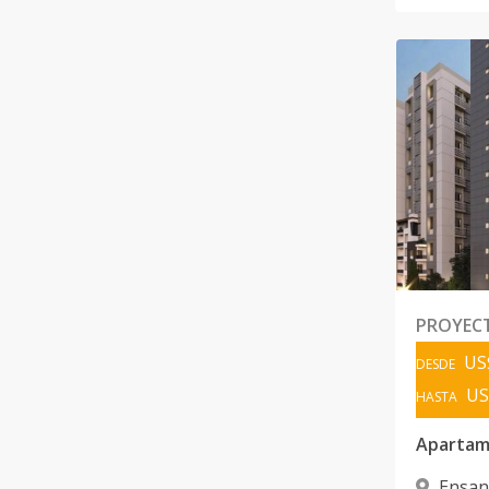
PROYEC
US
DESDE
US
HASTA
Apartam
Ensan