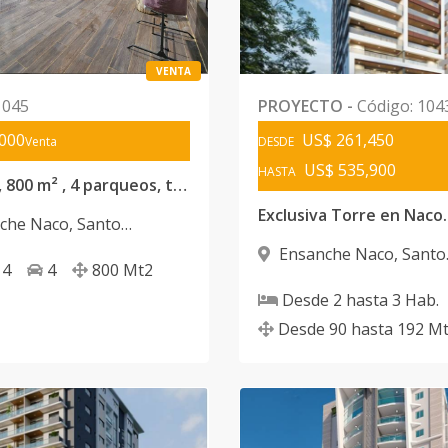
VENTA
1045
PROYECTO
-
Código
:
104
000
US$ 261,450
Venta
DESDE
US$ 535,900
HASTA
PH Naco, 800 m² , 4 parqueos, terraza
Exclusiva Torre en Naco.
che Naco
,
Santo
 D.N.
Ensanche Naco
,
Santo
4
4
800
Mt2
Domingo D.N.
Desde
2
hasta
3
Hab.
Desde
90
hasta
192
Mt