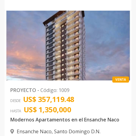
VENTA
PROYECTO
-
Código
:
1009
US$ 357,119.48
DESDE
US$ 1,350,000
HASTA
Modernos Apartamentos en el Ensanche Naco
Ensanche Naco
,
Santo Domingo D.N.