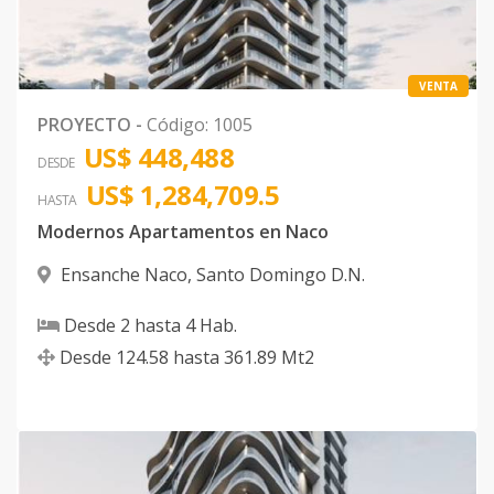
VENTA
PROYECTO
-
Código
:
1005
US$ 448,488
DESDE
US$ 1,284,709.5
HASTA
Modernos Apartamentos en Naco
Ensanche Naco
,
Santo Domingo D.N.
Desde
2
hasta
4
Hab.
Desde
124.58
hasta
361.89
Mt2