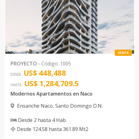
VENTA
PROYECTO
-
Código
:
1005
US$ 448,488
DESDE
US$ 1,284,709.5
HASTA
Modernos Apartamentos en Naco
Ensanche Naco
,
Santo Domingo D.N.
Desde
2
hasta
4
Hab.
Desde
124.58
hasta
361.89
Mt2