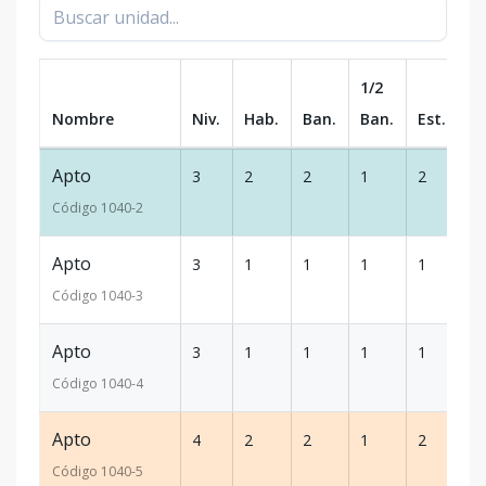
1/2
Nombre
Niv.
Hab.
Ban.
Ban.
Est.
m
Apto
3
2
2
1
2
10
Código
1040
-2
Apto
3
1
1
1
1
64
Código
1040
-3
Apto
3
1
1
1
1
63
Código
1040
-4
Apto
4
2
2
1
2
94
Código
1040
-5