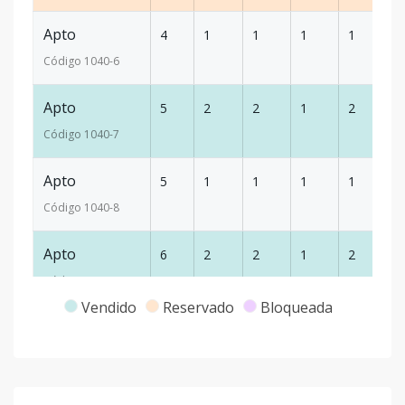
Apto
4
1
1
1
1
63
Código
1040
-6
Apto
5
2
2
1
2
94
Código
1040
-7
Apto
5
1
1
1
1
63
Código
1040
-8
Apto
6
2
2
1
2
94
Código
1040
-9
Vendido
Reservado
Bloqueada
Apto
6
1
1
1
1
64
Código
1040
-10
Apto
7
2
2
1
2
94