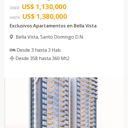
US$ 1,130,000
Código
1041
-43
DESDE
US$ 1,380,000
HASTA
Tipo C2
13
2
2
1
2
12
Exclusivos Apartamentos en Bella Vista
Código
1041
-44
Bella Vista
,
Santo Domingo D.N.
Tipo B2
11
2
2
1
2
12
Desde
3
hasta
3
Hab.
Código
1041
-45
Desde
358
hasta
360
Mt2
Tipo B1
2
2
2
1
2
12
Código
1041
-46
Tipo A2
4
3
3
1
3
20
Código
1041
-1