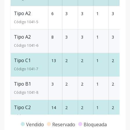
Tipo A2
6
3
3
1
3
20
Código
1041
-5
Tipo A2
8
3
3
1
3
20
Código
1041
-6
Tipo C1
13
2
2
1
2
12
Código
1041
-7
Tipo B1
3
2
2
1
2
12
Código
1041
-8
Tipo C2
14
2
2
1
2
12
Código
1041
-9
Vendido
Reservado
Bloqueada