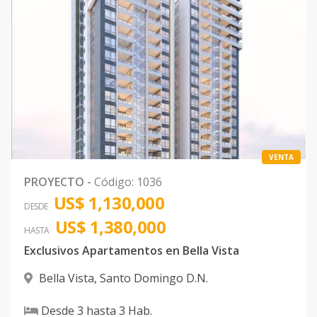
Tipo C1
12
2
2
1
2
12
Código
1041
-27
Tipo B2
3
2
2
1
2
12
Código
1041
-28
Tipo A2
11
3
3
1
3
20
VENTA
Código
1041
-29
PROYECTO
-
Código
:
1036
Tipo A2
US$ 1,130,000
7
3
3
1
3
20
DESDE
Código
1041
-30
US$ 1,380,000
HASTA
Exclusivos Apartamentos en Bella Vista
Tipo B2
5
2
2
1
2
12
Código
1041
-31
Bella Vista
,
Santo Domingo D.N.
Desde
3
hasta
3
Hab.
Tipo B2
9
2
2
1
2
12