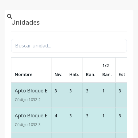
Unidades
1/2
Nombre
Niv.
Hab.
Ban.
Ban.
Est.
m
Apto Bloque E
3
3
3
1
3
1
Código
1032
-2
Apto Bloque E
4
3
3
1
3
1
Código
1032
-3