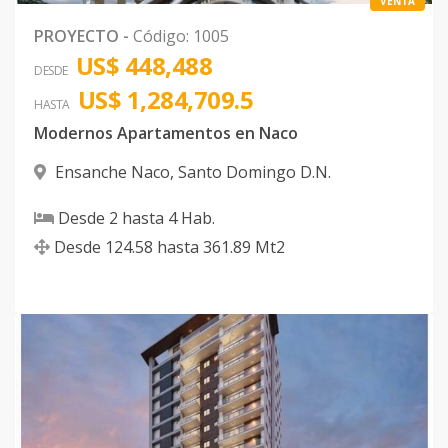
VENTA
PROYECTO
-
Código
:
1005
US$ 448,488
DESDE
US$ 1,284,709.5
HASTA
Modernos Apartamentos en Naco
Ensanche Naco
,
Santo Domingo D.N.
Desde
2
hasta
4
Hab.
Desde
124.58
hasta
361.89
Mt2