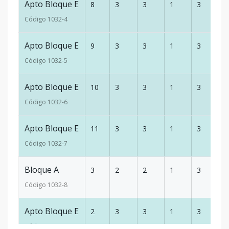
Apto Bloque E
8
3
3
1
3
1
Código
1032
-4
Apto Bloque E
9
3
3
1
3
1
Código
1032
-5
Apto Bloque E
10
3
3
1
3
1
Código
1032
-6
Apto Bloque E
11
3
3
1
3
1
Código
1032
-7
Bloque A
3
2
2
1
3
1
Código
1032
-8
Apto Bloque E
2
3
3
1
3
1
Código
1032
-1