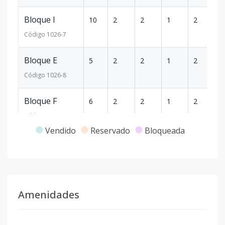
Bloque I
10
2
2
1
2
1
Código
1026
-7
Bloque E
5
2
2
1
2
1
Código
1026
-8
Bloque F
6
2
2
1
2
1
Código
1026
-9
Vendido
Reservado
Bloqueada
Bloque I
19
2
2
1
2
1
Código
1026
-10
Bloque K
7
3
3
1
3
1
Amenidades
Código
1026
-11
Bloque J
22
3
3
1
3
1