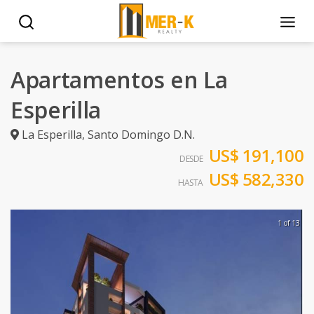
Apartamentos en La
Esperilla
La Esperilla
,
Santo Domingo D.N.
US$ 191,100
DESDE
US$ 582,330
HASTA
1 of 13