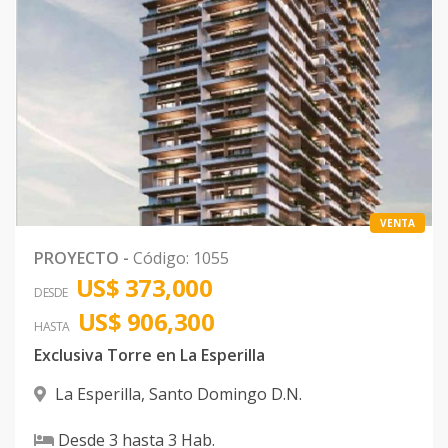
Código
1026
-34
Bloque I
13
2
2
1
2
1
Código
1026
-35
Bloque J
10
3
3
1
3
1
Código
1026
-36
VENTA
Bloque J
16
3
3
1
3
1
PROYECTO
-
Código
:
1055
Código
1026
-37
US$ 373,000
DESDE
Bloque K
21
3
3
1
3
1
US$ 906,300
HASTA
Código
1026
-38
Exclusiva Torre en La Esperilla
Bloque J
20
3
3
1
3
1
La Esperilla
,
Santo Domingo D.N.
Código
1026
-39
Desde
3
hasta
3
Hab.