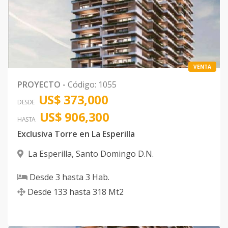
Bloque D
6
1
2
-
1
6
Código
1026
-29
Bloque E
9
2
2
1
2
1
VENTA
Código
1026
-30
PROYECTO
-
Código
:
1055
US$ 373,000
Bloque E
17
2
2
1
2
1
DESDE
Código
1026
-31
US$ 906,300
HASTA
Exclusiva Torre en La Esperilla
Bloque F
7
2
2
1
2
1
La Esperilla
,
Santo Domingo D.N.
Código
1026
-32
Desde
3
hasta
3
Hab.
Bloque H
9
2
2
1
2
1
Desde
133
hasta
318
Mt2
Código
1026
-33
Bloque H
14
2
2
1
2
1