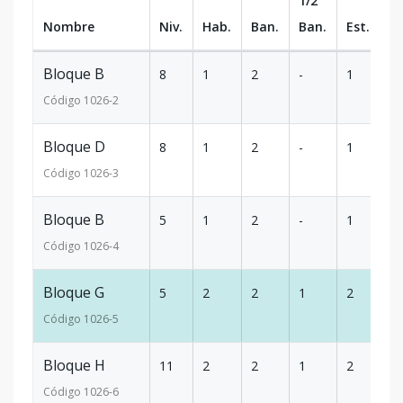
1/2
Nombre
Niv.
Hab.
Ban.
Ban.
Est.
m
Bloque B
8
1
2
-
1
6
Código
1026
-2
Bloque D
8
1
2
-
1
6
Código
1026
-3
Bloque B
5
1
2
-
1
6
Código
1026
-4
Bloque G
5
2
2
1
2
1
Código
1026
-5
Bloque H
11
2
2
1
2
1
Código
1026
-6