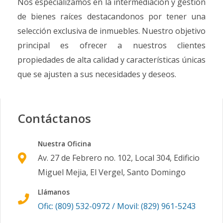
Nos especializamos en la intermediación y gestión
Código
1026
-56
de bienes raíces destacandonos por tener una
Bloque E
8
2
2
1
2
1
selección exclusiva de inmuebles. Nuestro objetivo
Código
1026
-57
principal es ofrecer a nuestros clientes
propiedades de alta calidad y características únicas
Bloque I
10
2
2
1
2
1
que se ajusten a sus necesidades y deseos.
Código
1026
-58
Bloque J
19
3
3
1
3
1
Contáctanos
Código
1026
-59
Nuestra Oficina
Bloque C
10
1
1
1
1
6
Av. 27 de Febrero no. 102, Local 304, Edificio
Código
1026
-60
Miguel Mejia, El Vergel, Santo Domingo
Bloque E
6
2
2
1
1
1
Llámanos
Código
1026
-61
Ofic: (809) 532-0972 / Movil: (829) 961-5243