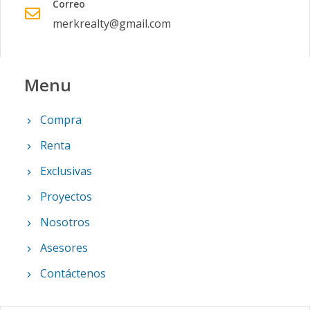
Correo
Bloque J
9
3
3
1
3
1
merkrealty@gmail.com
Código
1026
-62
Bloque J
8
3
3
1
3
1
Menu
Código
1026
-1
Compra
Renta
Exclusivas
Proyectos
Nosotros
Asesores
Contáctenos