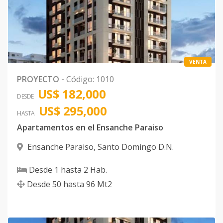
Unidad-9
8
1
1
1
1
6
Código
1010
-23
Unidad-10
5
1
1
1
1
6
Código
1010
-24
VENTA
PROYECTO
-
Código
:
1010
Unidad-25
-
-
-
-
-
-
US$ 182,000
DESDE
Código
1010
-25
US$ 295,000
HASTA
Unidad-9
7
1
1
1
1
6
Apartamentos en el Ensanche Paraiso
Código
1010
-26
Ensanche Paraiso
,
Santo Domingo D.N.
Unidad -1
4
2
2
1
2
9
Desde
1
hasta
2
Hab.
Código
1010
-1
Desde
50
hasta
96
Mt2